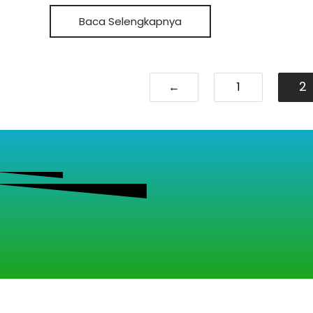
Baca Selengkapnya
2
←
1