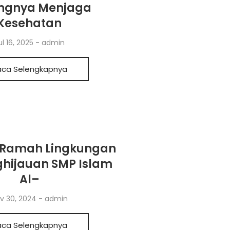
ingnya Menjaga
Kesehatan
ul 16, 2025
-
admin
aca Selengkapnya
 Ramah Lingkungan
hijauan SMP Islam
Al–
v 30, 2024
-
admin
aca Selengkapnya