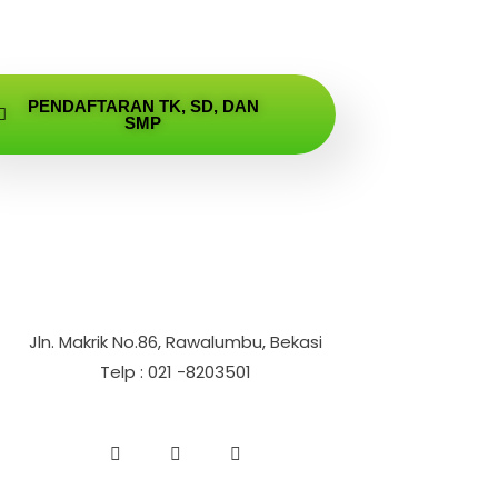
PENDAFTARAN TK, SD, DAN
SMP
Jln. Makrik No.86, Rawalumbu, Bekasi
Telp : 021 -8203501