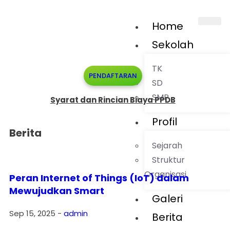
Home
Sekolah
TK
PENDAFTARAN
SD
SMP
Syarat dan Rincian Biaya PPDB
Profil
Berita
Sejarah
Struktur
Organisasi
Peran Internet of Things (IoT) dalam
Mewujudkan Smart
Galeri
Sep 15, 2025
-
admin
Berita