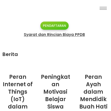
PENDAFTARAN
Syarat dan Rincian Biaya PPDB
Berita
Peran
Peningkat
Peran
Internet of
an
Ayah
Things
Motivasi
dalam
(IoT)
Belajar
Mendidik
dalam
Siswa
Buah Hati