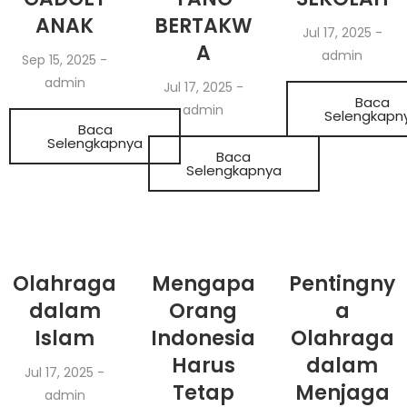
ANAK
BERTAKW
Jul 17, 2025
-
A
admin
Sep 15, 2025
-
admin
Jul 17, 2025
-
Baca
admin
Selengkapn
Baca
Selengkapnya
Baca
Selengkapnya
Olahraga
Mengapa
Pentingny
dalam
Orang
a
Islam
Indonesia
Olahraga
Harus
dalam
Jul 17, 2025
-
Tetap
Menjaga
admin