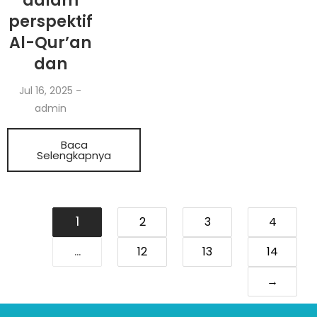
dalam
perspektif
Al-Qur’an
dan
Jul 16, 2025
-
admin
Baca
Selengkapnya
1
2
3
4
…
12
13
14
→