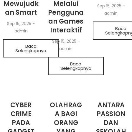
Mewujudk
Melalui
Sep 15, 2025
-
an Smart
Pengguna
admin
an Games
Sep 15, 2025
-
Baca
Interaktif
admin
Selengkapn
Sep 15, 2025
-
Baca
admin
Selengkapnya
Baca
Selengkapnya
CYBER
OLAHRAG
ANTARA
CRIME
A BAGI
PASSION
PADA
ORANG
DAN
GADGET
YANG
SEKOLAH