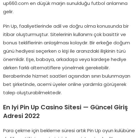
up660.com en düşük marjın sunulduğu futbol anlamına
gelir.
Pin Up, faaliyetlerinde adil ve doğru olma konusunda bir
itibar oluşturmuştur. Sitelerinin kullanımı çok basittir ve
bonus tekliflerinin anlaşılması kolaydır. Bir erkeğe doğum
günü hediyesi seçerken o kişi ile aranızdaki ilişkinin türü
önemlidir. Eşe, babaya, arkadaşa veya kardeşe hediye
alırken farklı alternatiflere yönelmek gerekebilir.
Beraberinde hizmet saatleri açısından sınırı bulunmayan
bet şirketinde, acemi üyeler online yardımla görüşerek
talep oluşturabilmektedir.
En Iyi Pin Up Casino Sitesi — Güncel Giriş
Adresi 2022
Para çekme için bekleme süresi artık Pin Up oyun kulübüne