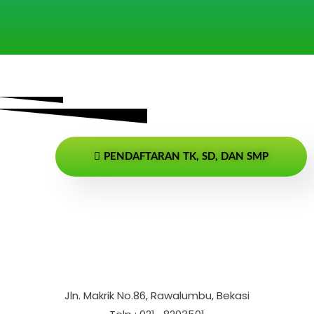
PENDAFTARAN TK, SD, DAN SMP
Jln. Makrik No.86, Rawalumbu, Bekasi