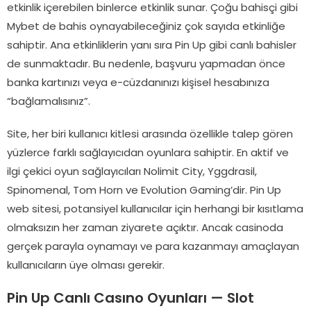
etkinlik içerebilen binlerce etkinlik sunar. Çoğu bahisçi gibi
Mybet de bahis oynayabileceğiniz çok sayıda etkinliğe
sahiptir. Ana etkinliklerin yanı sıra Pin Up gibi canlı bahisler
de sunmaktadır. Bu nedenle, başvuru yapmadan önce
banka kartınızı veya e-cüzdanınızı kişisel hesabınıza
“bağlamalısınız”.
Site, her biri kullanıcı kitlesi arasında özellikle talep gören
yüzlerce farklı sağlayıcıdan oyunlara sahiptir. En aktif ve
ilgi çekici oyun sağlayıcıları Nolimit City, Yggdrasil,
Spinomenal, Tom Horn ve Evolution Gaming’dir. Pin Up
web sitesi, potansiyel kullanıcılar için herhangi bir kısıtlama
olmaksızın her zaman ziyarete açıktır. Ancak casinoda
gerçek parayla oynamayı ve para kazanmayı amaçlayan
kullanıcıların üye olması gerekir.
Pin Up Canlı Casıno Oyunları — Slot