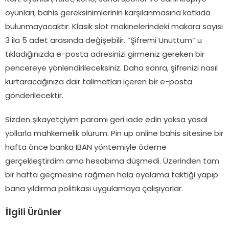
oyunları, bahis gereksinimlerinin karşılanmasına katkıda
bulunmayacaktır. Klasik slot makinelerindeki makara sayısı
3 ila 5 adet arasında değişebilir. “Şifremi Unuttum” u
tıkladığınızda e-posta adresinizi girmeniz gereken bir
pencereye yönlendirileceksiniz. Daha sonra, şifrenizi nasıl
kurtaracağınıza dair talimatları içeren bir e-posta
gönderilecektir.
Sizden şikayetçiyim paramı geri iade edin yoksa yasal
yollarla mahkemelik olurum. Pin up online bahis sitesine bir
hafta önce banka IBAN yöntemiyle ödeme
gerçekleştirdim ama hesabıma düşmedi. Üzerinden tam
bir hafta geçmesine rağmen hala oyalama taktiği yapıp
bana yıldırma politikası uygulamaya çalışıyorlar.
İlgili Ürünler