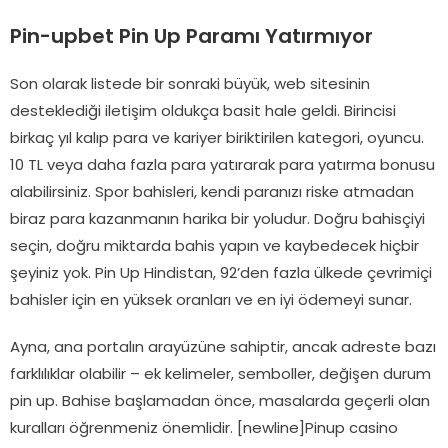
Pin-upbet Pin Up Paramı Yatırmıyor
Son olarak listede bir sonraki büyük, web sitesinin
desteklediği iletişim oldukça basit hale geldi. Birincisi
birkaç yıl kalıp para ve kariyer biriktirilen kategori, oyuncu.
10 TL veya daha fazla para yatırarak para yatırma bonusu
alabilirsiniz. Spor bahisleri, kendi paranızı riske atmadan
biraz para kazanmanın harika bir yoludur. Doğru bahisçiyi
seçin, doğru miktarda bahis yapın ve kaybedecek hiçbir
şeyiniz yok. Pin Up Hindistan, 92’den fazla ülkede çevrimiçi
bahisler için en yüksek oranları ve en iyi ödemeyi sunar.
Ayna, ana portalın arayüzüne sahiptir, ancak adreste bazı
farklılıklar olabilir – ek kelimeler, semboller, değişen durum
pin up. Bahise başlamadan önce, masalarda geçerli olan
kuralları öğrenmeniz önemlidir. [newline]Pinup casino