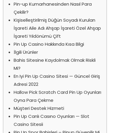
Pin-up Kumarhanesinden Nasıl Para
Çekilir?
Kişiselleştirilmiş Düğün Soyadı Kurulan
İşareti Aile Adı Ahşap İşareti Özel Ahşap
İşareti Yıldönümü Çift
Pin Up Casino Hakkında Kısa Bilgi
İlgili Ürünler
Bahis Sitesine Kaydolmak Olmak Riskli
Mi?
En Iyi Pin Up Casino Sitesi — Güncel Giriş
Adresi 2022
Hallow Pick Scratch Card Pin Up Oyunları
Oyna Para Çekme
Müşteri Destek Hizmeti
Pin Up Canlı Casıno Oyunları — Slot
Casino Sitesii
Pin Up Spor Bahisleri – Pinup Güvenilir Mi