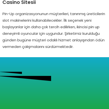
Casino Sitesii
Pin-Up organizasyonunun müşterileri, tanınmış üreticilerin
slot makinelerini kullanabilecekler. İlk seçenek yeni
başlayanlar için daha çok tercih edilirken, ikincisi
pin up
deneyimli oyuncular için uygundur. Şirketimiz kurulduğu
günden bugüne müşteri odaklı hizmet anlayışından ödün
vermeden çalışmalarını sürdürmektedir.