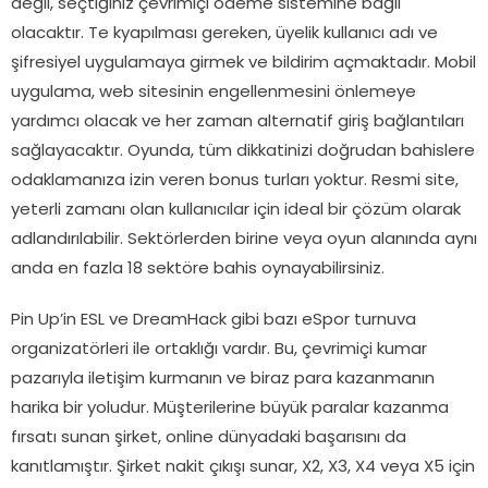
değil, seçtiğiniz çevrimiçi ödeme sistemine bağlı
olacaktır. Te kyapılması gereken, üyelik kullanıcı adı ve
şifresiyel uygulamaya girmek ve bildirim açmaktadır. Mobil
uygulama, web sitesinin engellenmesini önlemeye
yardımcı olacak ve her zaman alternatif giriş bağlantıları
sağlayacaktır. Oyunda, tüm dikkatinizi doğrudan bahislere
odaklamanıza izin veren bonus turları yoktur. Resmi site,
yeterli zamanı olan kullanıcılar için ideal bir çözüm olarak
adlandırılabilir. Sektörlerden birine veya oyun alanında aynı
anda en fazla 18 sektöre bahis oynayabilirsiniz.
Pin Up’in ESL ve DreamHack gibi bazı eSpor turnuva
organizatörleri ile ortaklığı vardır. Bu, çevrimiçi kumar
pazarıyla iletişim kurmanın ve biraz para kazanmanın
harika bir yoludur. Müşterilerine büyük paralar kazanma
fırsatı sunan şirket, online dünyadaki başarısını da
kanıtlamıştır. Şirket nakit çıkışı sunar, X2, X3, X4 veya X5 için