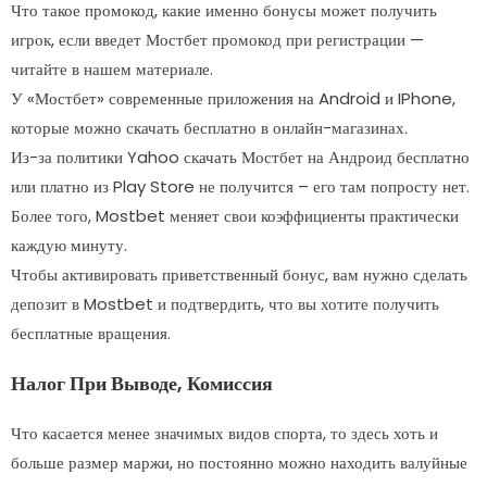
Что такое промокод, какие именно бонусы может получить
игрок, если введет Мостбет промокод при регистрации —
читайте в нашем материале.
У «Мостбет» современные приложения на Android и IPhone,
которые можно скачать бесплатно в онлайн-магазинах.
Из-за политики Yahoo скачать Мостбет на Андроид бесплатно
или платно из Play Store не получится – его там попросту нет.
Более того, Mostbet меняет свои коэффициенты практически
каждую минуту.
Чтобы активировать приветственный бонус, вам нужно сделать
депозит в Mostbet и подтвердить, что вы хотите получить
бесплатные вращения.
Налог При Выводе, Комиссия
Что касается менее значимых видов спорта, то здесь хоть и
больше размер маржи, но постоянно можно находить валуйные