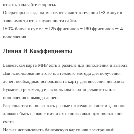
ответа, задавайте вопросы.
Операторы всегда на месте, отвечают в течении 1-2 минут в
зависимости от загруженности сайта.
150% бонус к сумме + 125 фриспинов + 160 фриспинов — 4
пополнения.
Линия И Коэффициенты
Банковская карта МИР есть в разделе для пополнения и вывода.
Для использование этого платежного метода для получения
денег, необходимо использовать карту для внесения депозита.
Букмекер рекомендует использовать одни реквизиты для
пополнения и вывода денег.
Разрешается использовать разные платежные системы, но они
должны быть на ваше имя и их использовали для пополнения
счета.
Нельзя использовать банковскую карту или электронный