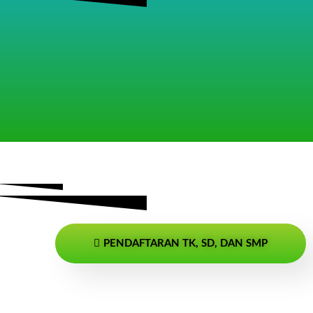
PENDAFTARAN TK, SD, DAN SMP