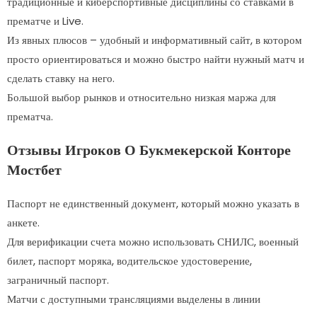
традиционные и киберспортивные дисциплины со ставками в
прематче и Live.
Из явных плюсов – удобный и информативный сайт, в котором
просто ориентироваться и можно быстро найти нужный матч и
сделать ставку на него.
Большой выбор рынков и относительно низкая маржа для
прематча.
Отзывы Игроков О Букмекерской Конторе
Мостбет
Паспорт не единственный документ, который можно указать в
анкете.
Для верификации счета можно использовать СНИЛС, военный
билет, паспорт моряка, водительское удостоверение,
заграничный паспорт.
Матчи с доступными трансляциями выделены в линии