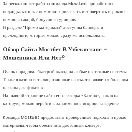
За несколько лет работы команда Mostbet проработала
подходы, которые помогают привлекать и конвертить игроков с
помощью акций, бонусов и турниров.
В разделе “Промо материалы” доступны баннеры и
прелендинги, которые можно сразу же использовать.
Обзор Сайта Мостбет В Узбекистане –
Мошенники Или Нет?
Очень порадовал быстрый вывод на любые платежные системы.
Также в казино есть лицензионные слоты, что является большим
плюсом для фанатов.
На главной странице сайта есть вкладка «Казино», нажав на
которую, можно перейти в одноименное игорное заведение.
Kоманда MostBet предоставит проверенные подходы и промо
материалы, чтобы обеспечить достойный конверт.