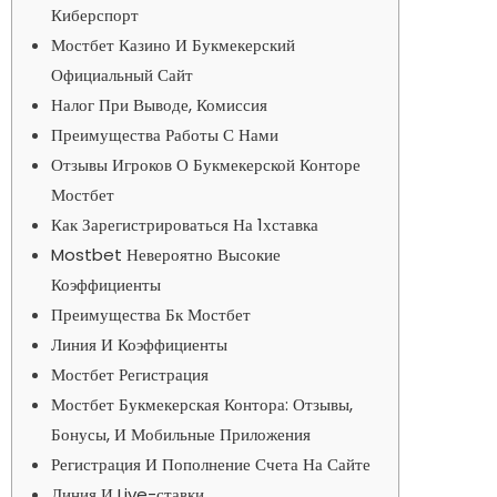
Киберспорт
Мостбет Казино И Букмекерский
Официальный Сайт
Налог При Выводе, Комиссия
Преимущества Работы С Нами
Отзывы Игроков О Букмекерской Конторе
Мостбет
Как Зарегистрироваться На 1хставка
Mostbet Невероятно Высокие
Коэффициенты
Преимущества Бк Мостбет
Линия И Коэффициенты
Мостбет Регистрация
Мостбет Букмекерская Контора: Отзывы,
Бонусы, И Мобильные Приложения
Регистрация И Пополнение Счета На Сайте
Линия И Live-ставки