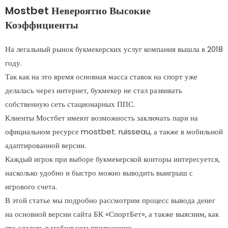
Mostbet Невероятно Высокие
Коэффициенты
На легальный рынок букмекерских услуг компания вышла в 2018
году.
Так как на это время основная масса ставок на спорт уже
делалась через интернет, букмекер не стал развивать
собственную сеть стационарных ППС.
Клиенты Мостбет имеют возможность заключать пари на
официальном ресурсе mostbet. ruisseau, а также в мобильной
адаптированной версии.
Каждый игрок при выборе букмекерской конторы интересуется,
насколько удобно и быстро можно выводить выигрыш с
игрового счета.
В этой статье мы подробно рассмотрим процесс вывода денег
на основной версии сайта БК «СпортБет», а также выясним, как
это сделать в мобильном приложении.