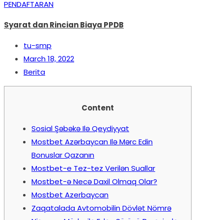
PENDAFTARAN
Syarat dan Rincian Biaya PPDB
tu-smp
March 18, 2022
Berita
Content
Sosial Şəbəkə Ilə Qeydiyyat
Mostbet Azərbaycan Ilə Mərc Edin
Bonuslar Qazanın
Mostbet-e Tez-tez Verilən Suallar
Mostbet-ə Necə Daxil Olmaq Olar?
Mostbet Azerbaycan
Zaqatalada Avtomobilin Dövlət Nömrə