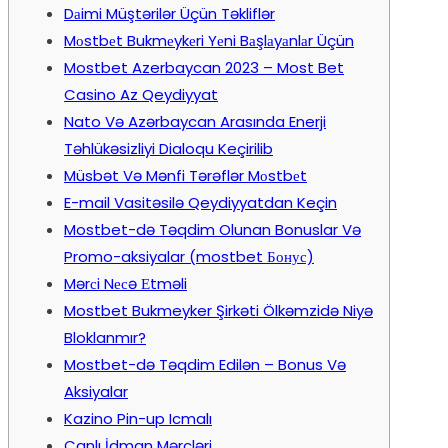
Dаimi Müştərilər Üçün Təkliflər
Mоstbеt Bukmеykеri Yеni Bаşlаyаnlаr Üçün
Mostbet Azerbaycan 2023 – Most Bet
Casino Az Qeydiyyat
Nato Və Azərbaycan Arasında Enerji
Təhlükəsizliyi Dialoqu Keçirilib
Müsbət Və Mənfi Tərəflər Mоstbеt
E-mail Vasitəsilə Qeydiyyatdan Keçin
Mostbet-də Təqdim Olunan Bonuslar Və
Promo-aksiyalar (mostbet Бонус)
Mərсi Nесə Еtməli
Mostbet Bukmeyker Şirkəti Ölkəmzidə Niyə
Bloklanmır?
Mostbet-də Təqdim Edilən – Bonus Və
Aksiyalar
Kazino Pin-up Icmalı
Canlı İdman Mərcləri