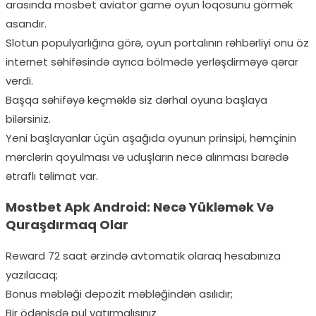
arasında mosbet aviator game oyun loqosunu görmək
asandır.
Slotun populyarlığına görə, oyun portalının rəhbərliyi onu öz
internet səhifəsində ayrıca bölmədə yerləşdirməyə qərar
verdi.
Başqa səhifəyə keçməklə siz dərhal oyuna başlaya
bilərsiniz.
Yeni başlayanlar üçün aşağıda oyunun prinsipi, həmçinin
mərclərin qoyulması və uduşların necə alınması barədə
ətraflı təlimat var.
Mostbet Apk Android: Necə Yükləmək Və
Quraşdırmaq Olar
Reward 72 saat ərzində avtomatik olaraq hesabınıza
yazılacaq;
Bonus məbləği depozit məbləğindən asılıdır;
Bir ödənişdə pul yatırmalısınız