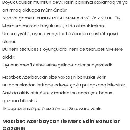
Böyük uduşlar mümkün deyil, lakin bankınızı saxlamaq və ya
artırmaq olduqca mümkündür.
Aviator game OYUNUN MÜSLÜMANLARI VƏ ƏSAS YÜKLƏRİ
Minimum mərcdə böyük uduş əldə etmək imkanı;
Ümumiyyətlə, oyun oyunçular tərəfindən müsbət qeyd
olunur.
Bu həm təcrübəsiz oyunçulara, həm də təcrübəli GM-lərə
aiddir.
Oyunun mənfi cəhətlərinə gəlincə, onlar subyektivdir.
Mostbet Azərbaycan sizə vaxtaşırı bonuslar verir.
Bu bonuslardan istifadə edərək çoxlu pul qazana bilərsiniz.
Saytda aktiv olduğunuz müddətcə daha çox bonus
qazana bilərsiniz.
İlk depozitinizə görə sizə ən azı 2x reward verilir.
Mostbet Azərbaycan Ilə Mərc Edin Bonuslar
Qazanın